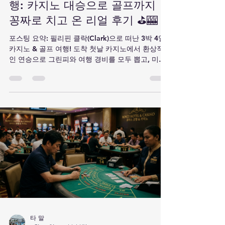
타 말
7월 30일
3분 분량
[후기] 필리핀 클락 3박 4일 여
행: 카지노 대승으로 골프까지
꽁짜로 치고 온 리얼 후기 ⛳🎰
포스팅 요약: 필리핀 클락(Clark)으로 떠난 3박 4일
카지노 & 골프 여행! 도착 첫날 카지노에서 환상적
인 연승으로 그린피와 여행 경비를 모두 뽑고, 미모
사 Plus CC와 디하이츠 CC에서 공짜 라운딩을 즐긴
스릴 넘치는 리얼 후기입니다. 일정표부터 현지 꿀
팁까지 정리했습니다. 📌 한눈에 보는 3박 4일 일정
& 경비 요약 일차 주요 일정 주요 스팟 / 내용 비고 1
일차 클락 공항 도착 & 카지노 탐색 클락 국제공항
(CRK) 입국 → 스위소텔/한 카지노(Hann Casino)
체크인 → 야간 게임 카지노 대승 (경비 전액 회수) 2
일차 공짜 골프 1차전 & 휴식 미모사 Plus CC 18홀