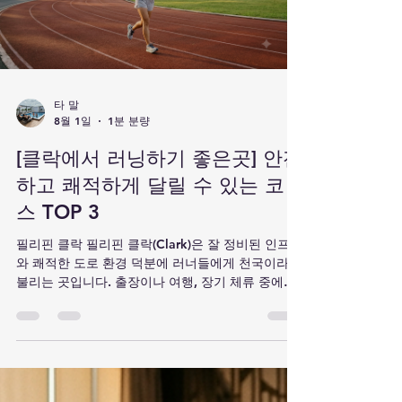
오늘은 클락 카지노에서 성공적인 게이밍을 위한 핵
심 노하우 4가지를 정리해 드립니다. 1. 나만의 뱅크
롤(자금) 관리 규칙 설정 카지노에서 가장 중요한 것
은 승률보다 자금 관리입니다. 일일 한도 설정: 하루
에 사용할 최대 금액을 정하고, 손실 시 추가 인출을
하지 않는 자제력이 필요합니다. 목표 수익 설정: 목
표한 수익(예: 원금의 30~50%)에 도달하면 미련 없
이 게임을 마무리하는 것이 장기적인 승리의 열쇠입
니다. 2. 카지노별 장단점 파악하기 클락의 각 카지
노마다 미니멈 베팅 금액, 분위기, 혜택
타 말
8월 1일
1분 분량
[클락에서 러닝하기 좋은곳] 안전
하고 쾌적하게 달릴 수 있는 코
스 TOP 3
필리핀 클락 필리핀 클락(Clark)은 잘 정비된 인프라
와 쾌적한 도로 환경 덕분에 러너들에게 천국이라
불리는 곳입니다. 출장이나 여행, 장기 체류 중에도
러닝 루틴을 유지하고 싶은 분들을 위해 클락에서