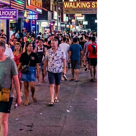
모든 것을 솔직하게 풀어볼게요! ✈️ 1일 차: 공항 도
착 & 한 카지노 입성 공항 이동: 클락 국제공항에 도
착하자마자 차량으로 이동했는데, 10~15분 정도밖
에 안 걸려서 진짜 편했습니다. 밤 비행기 타고 오느
라 피곤했는데 이동 거리가 짧은 게 신의 한 수였어
요. 첫인상: 기존 앙헬레스 쪽의 오래된 카지노들과
는 차원이 다릅니다. 입구부터 웅장하고, 럭셔리한 5
성급 호텔 느낌이 물씬 풍겼어요. (스위소텔/위더스
계열이라 깔끔함 그 자체!) 체크인: 체크인 깔끔하게
진행하고 바로 룸으로 입장. 객실 상태도 너무 청결
하고 룸 커디션이 최상이라 여