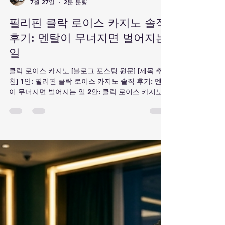
라운딩 → 한 카지노 한식당 석식 → 마사지 승전가
후 첫 티샷 3일차 공짜 골프 2차전 & 프라이빗 풀 디
하이츠 CC(구 썬밸리) 18홀 라운딩 → 카바나 수영
장 휴식 → 바비큐 파티 클락 최고 뷰 감상 4일차 쇼
핑 & 귀국 준비 SM시티 클락 쇼핑
타 말
7월 27일
2분 분량
필리핀 클락 로이스 카지노 솔직
후기: 멘탈이 무너지면 벌어지는
일
클락 로이스 카지노 [블로그 포스팅 원문] [제목 추
천] 1안: 필리핀 클락 로이스 카지노 솔직 후기: 멘탈
이 무너지면 벌어지는 일 2안: 클락 로이스 카지노
(Royce Casino) 방문기 / 바카라 테이블에서 느낀
냉정한 현실 3안: [클락 자유여행] 로이스 카지노 패
배의 기록, 뇌동배팅의 무서움 안녕하세요. 오늘은
최근 필리핀 클락 여행 중 방문했던 로이스 카지노
(Royce Casino)에서 경험했던 다소 씁쓸하지만 리