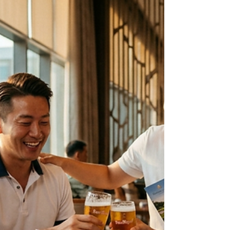
달리기 가장 좋은 3가지 스팟을 정리해 드립니다. 1.
클락 퍼레이드 그라운드 (Clark Parade Grounds)
특징: 약 2.2km 길이의 우레탄 트랙이 설치된 대표
적인 러닝 스팟. 장점: 바닥이 고르고 쿠션감이 있어
무릎 부담이 적으며, 야간 조명 설치가 잘 되어 있어
저녁 러닝에도 안전합니다. 주변에 카페와 쉼터가
많아 달린 후 휴식을 취하기 좋습니다. 2. 엘 카바요
& 미모사 로드 라인 (El Kabayo ~ Mimosa Drive)
특징: 울창한 나무 그늘과 서양식 건축물이 어우러
진 조용하고 평탄한 도로. 장점: 햇살을 가려주는 수
목이 많아 오전 7시 전후의 모닝 러닝에 최적화되어
있습니다. 차선이 넓고 차량 통