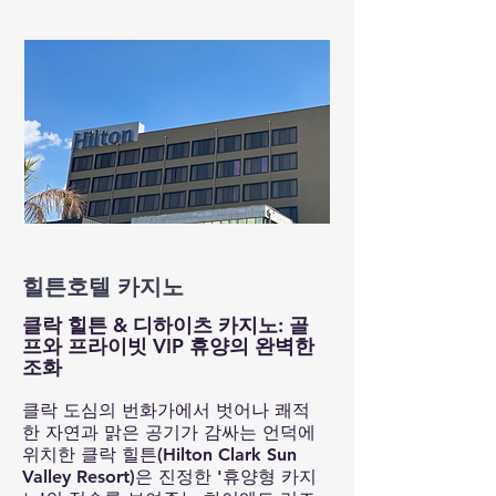
​힐튼호텔 카지노
클락 힐튼 & 디하이츠 카지노: 골
프와 프라이빗 VIP 휴양의 완벽한
조화
클락 도심의 번화가에서 벗어나 쾌적
한 자연과 맑은 공기가 감싸는 언덕에
위치한 클락 힐튼(Hilton Clark Sun
Valley Resort)은 진정한 '휴양형 카지