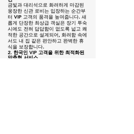
금빛과 대리석으로 화려하게 마감된
웅장한 신관 로비는 입장하는 순간부
터 VIP 고객의 품격을 높여줍니다. 새
롭게 단장한 최상급 객실은 장기 투숙
시에도 전혀 답답함이 없도록 넓고 쾌
적한 공간으로 설계되어, 화려함 속에
서도 내 집 같은 편안하고 완벽한 휴
식을 보장합니다.
2. 한국인 VIP 고객을 위한 최적화된
맞춤형 서비스
로이스 호텔 & 카지노는 클락 내에서
도 한국인 고객의 니즈를 가장 정확하
게 파악하고 있는 곳입니다. 언어 장
벽을 느낄 수 없는 전문적인 한국어
응대 시스템, 한국인의 입맛에 맞춘
다채로운 다이닝 옵션, 그리고 세심한
정서적 케어 서비스는 타국 방문 시의
긴장감을 완벽하게 해소해 드립니다.
3. 활기와 에너지가 넘치는 다이내믹
게이밍 환경
클락 지역 내에서 가장 활발하게 운영
되며 생동감 넘치는 카지노 분위기를
자랑합니다. 지나치게 정적인 분위기