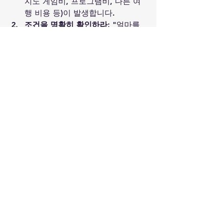
지노 게임비, 프로그램비, 다른 여
행 비용 등)이 발생합니다.
조건을 명확히 확인하라:
 "얼마를 
플레이해야 방이 나오나요?", "몇 
박까지 가능한가요?", "주말에도 가
능한가요?" 등 구체적인 조건을 에
이전시나 호텔 측에 
반드시 서면이
나 메시지로 확인
해야 합니다. 현지
에서 말이 바뀌는 경우를 방지하기 
위함입니다.
신뢰할 수 있는 업체인지 검증하
라:
 특히 개인 에이전시나 신생 업
체의 경우, 프리룸을 미끼로 과도
한 롤링을 요구하거나 약속을 어기
는 경우가 있습니다. 오래된 업
체, 후기가 좋은 업체를 선택하세
요.
본인의 목적을 잊지 말라:
 클락 여
행의 목적이 '휴식'인지, '골프'인