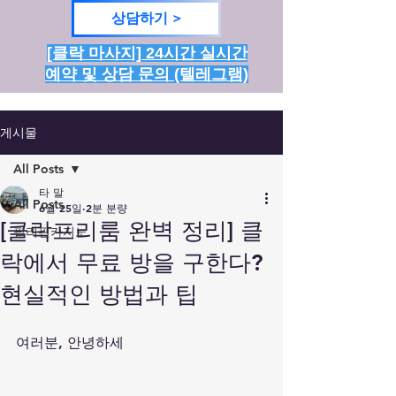
상담하기 >
[클락 마사지] 24시간 실시간
예약 및 상담 문의 (텔레그램)
게시물
All Posts
타 말
All Posts
6월 25일
2분 분량
[클락프리룸 완벽 정리] 클
필리핀카지노
락에서 무료 방을 구한다?
현실적인 방법과 팁
여러분, 안녕하세